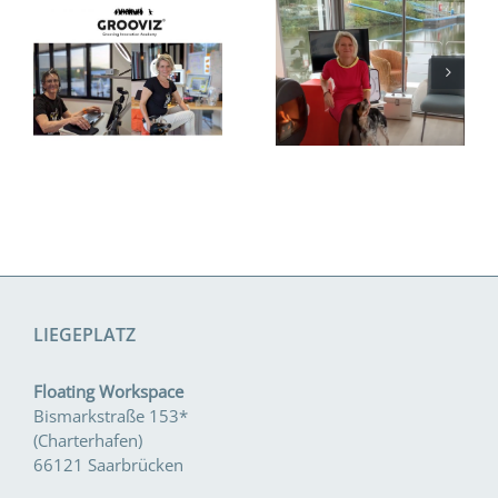
Live
Besichtigung
Schiffstaufe
Floating
eit
Video
Workspace
Video
LIEGEPLATZ
Floating Workspace
Bismarkstraße 153*
(Charterhafen)
66121 Saarbrücken