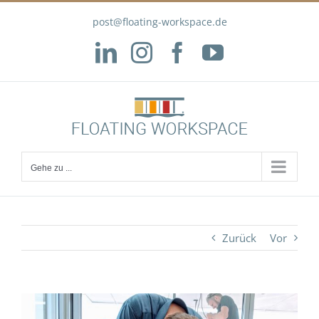
Zum
post@floating-workspace.de
Inhalt
springen
LinkedIn
Instagram
Facebook
YouTube
Gehe zu ...
Zurück
Vor
Zeige
grösseres