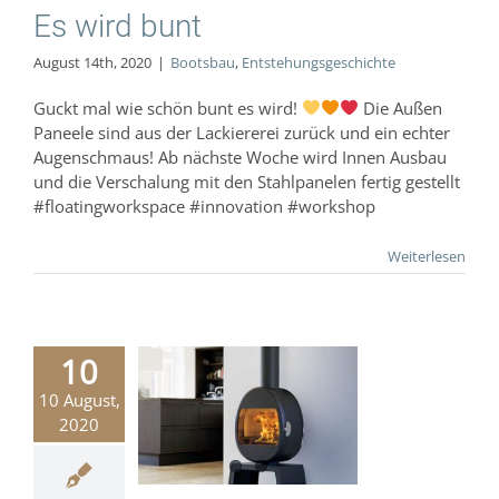
Es wird bunt
August 14th, 2020
|
Bootsbau
,
Entstehungsgeschichte
Guckt mal wie schön bunt es wird!
Die Außen
Paneele sind aus der Lackiererei zurück und ein echter
Augenschmaus! Ab nächste Woche wird Innen Ausbau
und die Verschalung mit den Stahlpanelen fertig gestellt
#floatingworkspace #innovation #workshop
Weiterlesen
10
Warme
10 August,
denheizung
2020
kuscheliger
minofen
Bootsbau