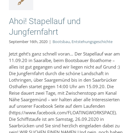
hungsgeschichte
Ahoi! Stapellauf und
Jungfernfahrt
September 16th, 2020
|
Bootsbau
,
Entstehungsgeschichte
Jetzt geht’s ganz schnell voran… Der Stapellauf war am
11.09.20 in Saaralbe, beim Bootsbauer Boathome –
alles ist gut gegangen und wir liegen nicht auf Grund :)
Die Jungfernfahrt durch die schöne Landschaft in
Lothringen, über Saargemünd bis in den Saarbrücker
Osthafen startet gegen 14:00 Uhr am 15.09.20. Die
Reise dauert zwei Tage, mit Zwischenstopp am Kanal
Nähe Saargemünd – wir halten aber alle Interessierten
auf unserer Facebook Seite auf dem Laufenden
(https://www.facebook.com/FLOATINGWORKSPACE).
Die Schiffstaufe ist am Samstag, 26.09.2020 in
Saarbrücken und Sie sind herzlich eingeladen dabei zu
sein! WIR SUCHEN EINEN NAMEN Und nein, noch haben