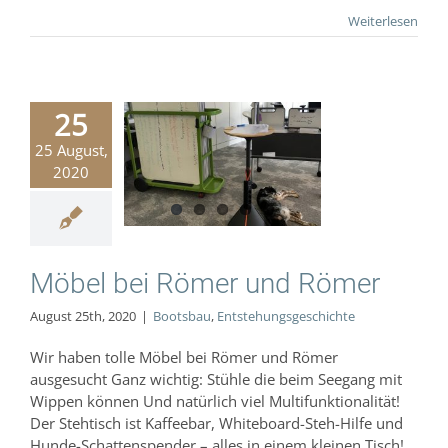
Weiterlesen
25
25 August,
l bei Römer
2020
d Römer
Bootsbau
hungsgeschichte
Möbel bei Römer und Römer
August 25th, 2020
|
Bootsbau
,
Entstehungsgeschichte
Wir haben tolle Möbel bei Römer und Römer
ausgesucht Ganz wichtig: Stühle die beim Seegang mit
Wippen können Und natürlich viel Multifunktionalität!
Der Stehtisch ist Kaffeebar, Whiteboard-Steh-Hilfe und
Hunde-Schattenspender – alles in einem kleinen Tisch!