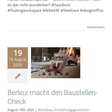
Ist das nicht wunderbar?! #hausboot
#floatingworkspace #Arbeit40 #Steelcase #designoffice
Weiterlesen
19
19 August,
oz macht den
2020
ellen-Check
Bootsbau
hungsgeschichte
Berlioz macht den Baustellen-
Check
August 19th, 2020
|
Bootsbau
,
Entstehungsgeschichte