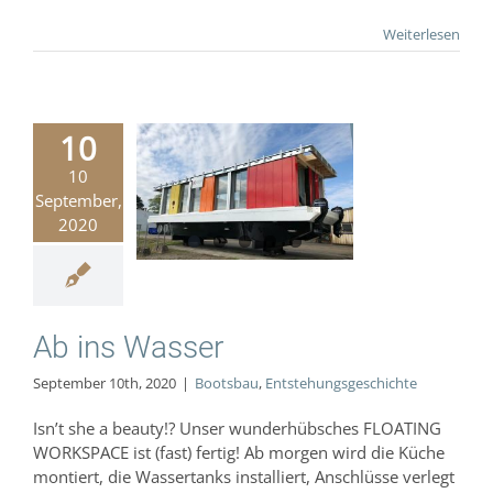
Weiterlesen
10
10
ins Wasser
September,
Bootsbau
2020
hungsgeschichte
Ab ins Wasser
September 10th, 2020
|
Bootsbau
,
Entstehungsgeschichte
Isn’t she a beauty!? Unser wunderhübsches FLOATING
WORKSPACE ist (fast) fertig! Ab morgen wird die Küche
montiert, die Wassertanks installiert, Anschlüsse verlegt