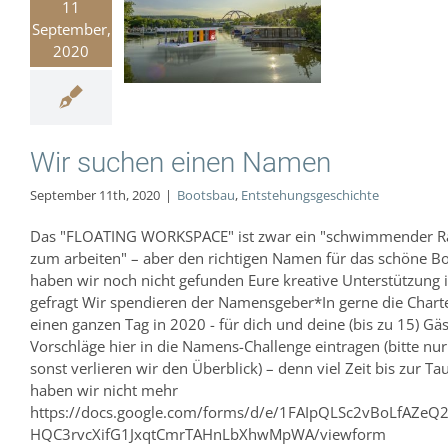
11
uchen einen
September,
Namen
2020
Bootsbau
hungsgeschichte
Wir suchen einen Namen
September 11th, 2020
|
Bootsbau
,
Entstehungsgeschichte
Das "FLOATING WORKSPACE" ist zwar ein "schwimmender 
zum arbeiten" – aber den richtigen Namen für das schöne B
haben wir noch nicht gefunden Eure kreative Unterstützung i
gefragt Wir spendieren der Namensgeber*In gerne die Charte
einen ganzen Tag in 2020 - für dich und deine (bis zu 15) Gäs
Vorschläge hier in die Namens-Challenge eintragen (bitte nur
sonst verlieren wir den Überblick) – denn viel Zeit bis zur Ta
haben wir nicht mehr
https://docs.google.com/forms/d/e/1FAIpQLSc2vBoLfAZeQ
HQC3rvcXifG1JxqtCmrTAHnLbXhwMpWA/viewform