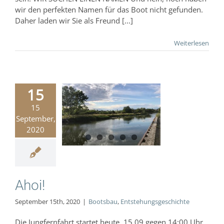
wir den perfekten Namen für das Boot nicht gefunden.
Daher laden wir Sie als Freund [...]
Weiterlesen
15
15
Ahoi!
September,
Bootsbau
2020
hungsgeschichte
Ahoi!
September 15th, 2020
|
Bootsbau
,
Entstehungsgeschichte
Die Jungfernfahrt startet heute, 15.09 gegen 14:00 Uhr