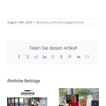
August 19th, 2020
|
Bootsbau
,
Entstehungsgeschichte
Teilen Sie diesen Artikel!
Facebook
X
Reddit
LinkedIn
WhatsApp
Tumblr
Pinterest
Vk
E-
Mail
Ähnliche Beiträge
Live
Besichtigung
Schiffstaufe