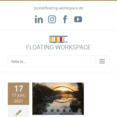
Zum
post@floating-workspace.de
Inhalt
springen
LinkedIn
Instagram
Facebook
YouTube
Gehe zu ...
17
17 Juni,
gewöhnlicher
2021
achtungsort
Allgemein