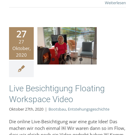
Weiterlesen
27
Besichtigung
27
loating
Oktober,
space Video
2020
Bootsbau
hungsgeschichte
Live Besichtigung Floating
Workspace Video
Oktober 27th, 2020
|
Bootsbau
,
Entstehungsgeschichte
Die online Live-Besichtigung war eine gute Idee! Das
machen wir noch einmal ￼ Wir waren dann so im Flow,
dass wir gleich noch ein Video gedreht haben ￼ Komm