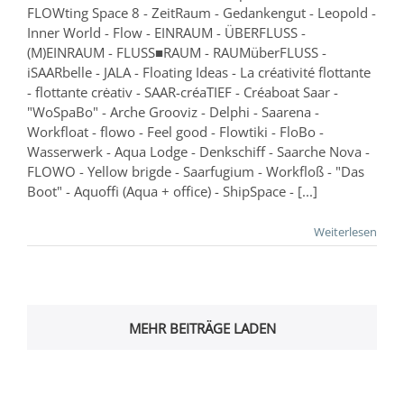
FLOWting Space 8 - ZeitRaum - Gedankengut - Leopold -
Inner World - Flow - EINRAUM - ÜBERFLUSS -
(M)EINRAUM - FLUSS■RAUM - RAUMüberFLUSS -
iSAARbelle - JALA - Floating Ideas - La créativité flottante
- flottante crėativ - SAAR-créaTIEF - Créaboat Saar -
"WoSpaBo" - Arche Grooviz - Delphi - Saarena -
Workfloat - flowo - Feel good - Flowtiki - FloBo -
Wasserwerk - Aqua Lodge - Denkschiff - Saarche Nova -
FLOWO - Yellow brigde - Saarfugium - Workfloß - "Das
Boot" - Aquoffi (Aqua + office) - ShipSpace - [...]
Weiterlesen
MEHR BEITRÄGE LADEN