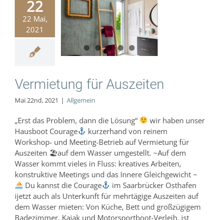
22
22 Mai,
ietung für
2021
uszeiten
Allgemein
Vermietung für Auszeiten
Mai 22nd, 2021
|
Allgemein
„Erst das Problem, dann die Lösung“
wir haben unser
Hausboot Courage
kurzerhand von reinem
Workshop- und Meeting-Betrieb auf Vermietung für
Auszeiten 🏖auf dem Wasser umgestellt. ~Auf dem
Wasser kommt vieles in Fluss: kreatives Arbeiten,
konstruktive Meetings und das Innere Gleichgewicht ~
Du kannst die Courage
im Saarbrücker Osthafen
ijetzt auch als Unterkunft für mehrtägige Auszeiten auf
dem Wasser mieten: Von Küche, Bett und großzügigem
Badezimmer, Kajak und Motorsportboot-Verleih, ist