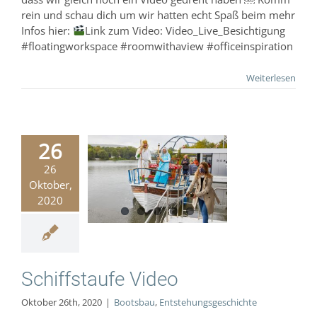
rein und schau dich um wir hatten echt Spaß beim mehr
Infos hier:
Link zum Video: Video_Live_Besichtigung
#floatingworkspace #roomwithaview #officeinspiration
Weiterlesen
26
26
iffstaufe
Oktober,
Video
2020
Bootsbau
hungsgeschichte
Schiffstaufe Video
Oktober 26th, 2020
|
Bootsbau
,
Entstehungsgeschichte