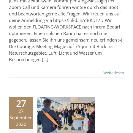
(Link mit Zeitauswahl kommt per Xing-Message) Per
Zoom-Call und Kamera führen wir Sie durch das Boot
und beantworten gerne alle Fragen. Wir freuen uns auf
deine Anmeldung via https://lnkd.in/dBKDz7D Wir
wollen den FLOATING-WORKSPACE nach Ihrem Bedarf
optimieren. Einen solchen Raum hat es noch nie
gegeben, lassen Sie ihn uns gemeinsam neu erfinden :-)
Die Courage: Meeting-Magie auf 75qm mit Blick ins
Naturschutzgebiet. Luft, Licht und Wasser um
Besprechungen [...]
Weiterlesen
27
27
ourage
September,
Bootsbau
2020
hungsgeschichte