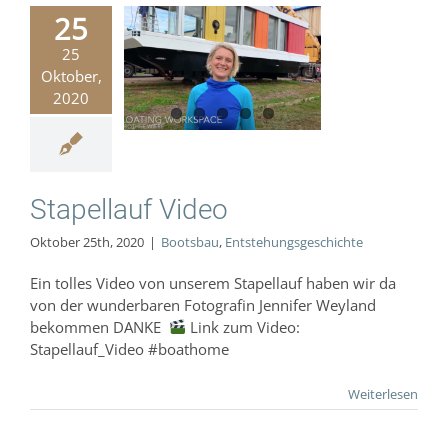
25
25
llauf Video
Oktober,
Bootsbau
2020
hungsgeschichte
Stapellauf Video
Oktober 25th, 2020
|
Bootsbau
,
Entstehungsgeschichte
Ein tolles Video von unserem Stapellauf haben wir da
von der wunderbaren Fotografin Jennifer Weyland
bekommen DANKE
Link zum Video:
Stapellauf_Video #boathome
Weiterlesen