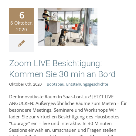
6
om LIVE
6 Oktober,
ichtigung:
2020
en Sie 30
n an Bord
Bootsbau
hungsgeschichte
Zoom LIVE Besichtigung:
Kommen Sie 30 min an Bord
Oktober 6th, 2020
|
Bootsbau
,
Entstehungsgeschichte
Der innovativste Raum in Saar-Lor-Lux! JETZT LIVE
ANGUCKEN: Außergewöhnliche Räume zum Mieten – für
besondere Meetings, Seminare und Workshops Wir
laden Sie zur virtuellen Besichtigung des Hausbootes
"Courage" ein – live und interaktiv. In 30 Minuten
Sessions einwählen, umschauen und Fragen stellen