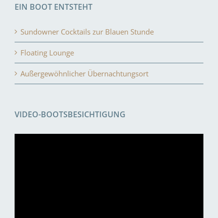
EIN BOOT ENTSTEHT
Sundowner Cocktails zur Blauen Stunde
Floating Lounge
Außergewöhnlicher Übernachtungsort
VIDEO-BOOTSBESICHTIGUNG
Video-
Player