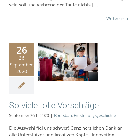
sein soll und während der Taufe nichts [...]
Weiterlesen
26
26
viele tolle
September,
rschläge
2020
Bootsbau
hungsgeschichte
So viele tolle Vorschläge
September 26th, 2020
|
Bootsbau
,
Entstehungsgeschichte
Die Auswahl fiel uns schwer! Ganz herzlichen Dank an
alle Unterstützer und kreativen Köpfe - Innovation -