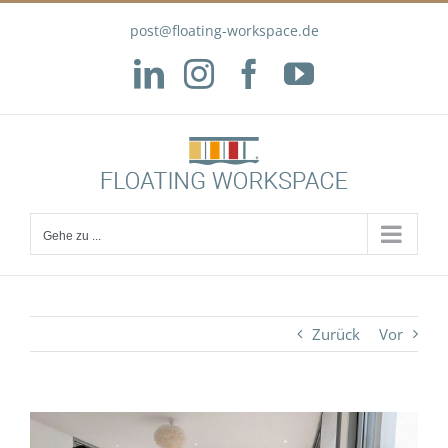
Zum
post@floating-workspace.de
Inhalt
springen
LinkedIn
Instagram
Facebook
YouTube
Gehe zu ...
Zurück
Vor
Zeige
grösseres