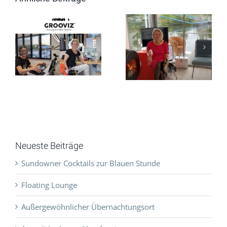
Live
Besichtigung
Schiffstaufe
Floating
eit
Video
Workspace
Video
Neueste Beiträge
Sundowner Cocktails zur Blauen Stunde
Floating Lounge
Außergewöhnlicher Übernachtungsort