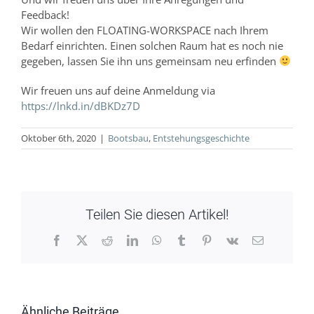
Feedback!
Wir wollen den FLOATING-WORKSPACE nach Ihrem
Bedarf einrichten. Einen solchen Raum hat es noch nie
gegeben, lassen Sie ihn uns gemeinsam neu erfinden
Wir freuen uns auf deine Anmeldung via
https://lnkd.in/dBKDz7D
Oktober 6th, 2020
|
Bootsbau
,
Entstehungsgeschichte
Teilen Sie diesen Artikel!
Facebook
X
Reddit
LinkedIn
WhatsApp
Tumblr
Pinterest
Vk
E-
Mail
Ähnliche Beiträge