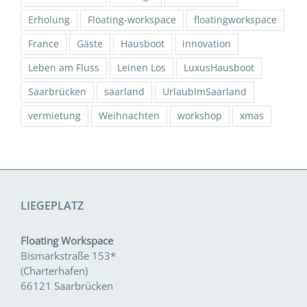
Erholung
Floating-workspace
floatingworkspace
France
Gäste
Hausboot
innovation
Leben am Fluss
Leinen Los
LuxusHausboot
Saarbrücken
saarland
UrlaubImSaarland
vermietung
Weihnachten
workshop
xmas
LIEGEPLATZ
Floating Workspace
Bismarkstraße 153*
(Charterhafen)
66121 Saarbrücken