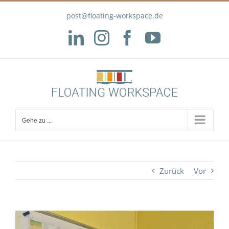
Zum
post@floating-workspace.de
Inhalt
springen
LinkedIn
Instagram
Facebook
YouTube
Gehe zu ...
Zurück
Vor
Zeige
grösseres