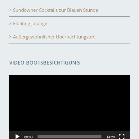
Sundowner Cocktails zur Blauen Stunde
Floating Lounge
Außergewöhnlicher Übernachtungsort
VIDEO-BOOTSBESICHTIGUNG
Video-
Player
00:00
14:29